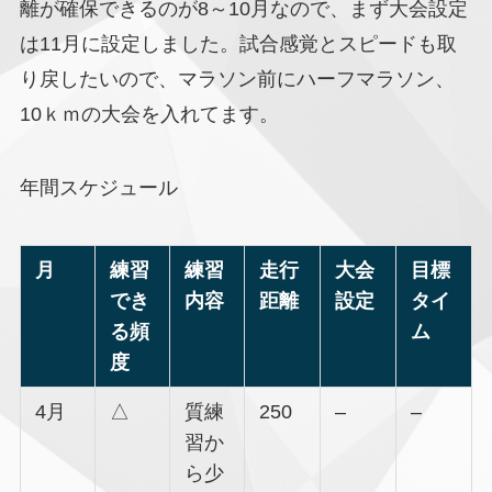
離が確保できるのが8～10月なので、まず大会設定
は11月に設定しました。試合感覚とスピードも取
り戻したいので、マラソン前にハーフマラソン、
10ｋｍの大会を入れてます。
年間スケジュール
月
練習
練習
走行
大会
目標
でき
内容
距離
設定
タイ
る頻
ム
度
4月
△
質練
250
–
–
習か
ら少