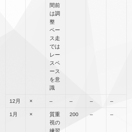
間前
は調
整
ペー
ス走
では
レー
スペ
ース
を意
識
12月
×
–
–
–
–
1月
×
質重
200
–
–
視の
練習