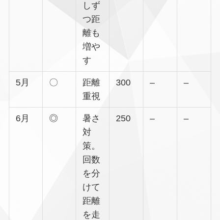
しず
つ距
離も
増や
す
5月
〇
距離
300
–
–
重視
6月
◎
暑さ
250
–
–
対
策。
回数
を分
けて
距離
を走