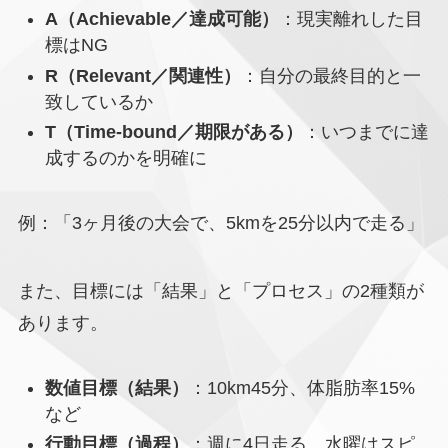
A（Achievable／達成可能）
：現実離れした目
標はNG
R（Relevant／関連性）
：自分の最終目的と一
致しているか
T（Time-bound／期限がある）
：いつまでに達
成するのかを明確に
例：「3ヶ月後の大会で、5kmを25分以内で走る」
また、目標には「結果」と「プロセス」の2種類が
あります。
数値目標（結果）
：10km45分、体脂肪率15%
など
行動目標（過程）
：週に4日走る、水曜はスピ