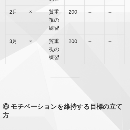
2月
×
質重
200
–
–
視の
練習
3月
×
質重
200
–
–
視の
練習
⑥ モチベーションを維持する目標の立て
方