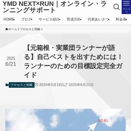
YMD NEXT×RUN｜オンライン・ラ
ンニングサポート
メニュ
ー
HOME
ブログ
サービス紹介
育成方針
代表あいさつ
料金表
ホーム
プロセスと戦略
【元箱根・実業団ランナーが語
る】自己ベストを出すためには！
2025
6/21
ランナーのための目標設定完全ガ
イド
2025年5月19日
2025年6月21日
プロセスと戦略