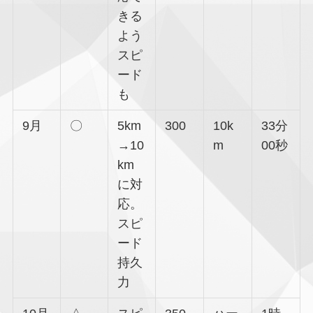
きる
よう
スピ
ード
も
9月
〇
5km
300
10k
33分
→10
m
00秒
km
に対
応。
スピ
ード
持久
力