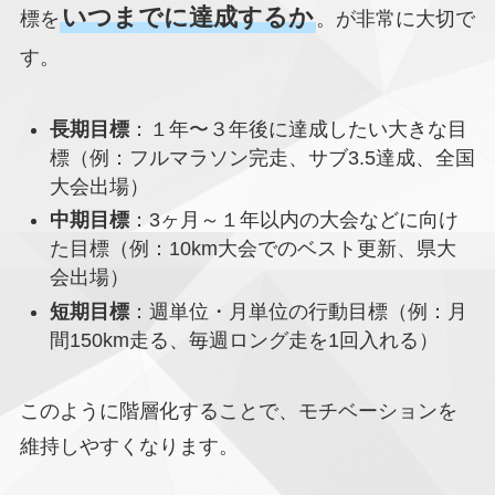
いつまでに達成するか
標を
。が非常に大切で
す。
長期目標
：１年〜３年後に達成したい大きな目
標（例：フルマラソン完走、サブ3.5達成、全国
大会出場）
中期目標
：3ヶ月～１年以内の大会などに向け
た目標（例：10km大会でのベスト更新、県大
会出場）
短期目標
：週単位・月単位の行動目標（例：月
間150km走る、毎週ロング走を1回入れる）
このように階層化することで、モチベーションを
維持しやすくなります。