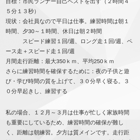
目標：市民ランナー自己ベストを出す（２時間４
５分１３秒）
現状：会社員なので平日は仕事。練習時間は朝１
時間、夕30～１時間、休日は朝２時間
スピード練習１回/週、ロング走１回/週、ペ
ース走＋スピード走１回/週
月間走行距離：最大350ｋｍ、平均250ｋｍ
さらに練習時間を確保するために：夜の子供と遊
び・学び時間の質を上げて、３０分早く寝る。３
０分早起きし、練習する
私の場合、１２月～３月は仕事が忙しく家族時間
も重要にしているため、練習時間の確保が難し
く、距離は朝練習。夕方は質メインです。走行距