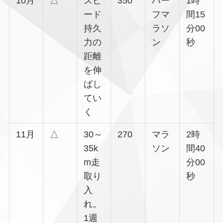
10月
△
スピ
350
ハー
1時
ード
フマ
間15
持久
ラソ
分00
力の
ン
秒
距離
を伸
ばし
てい
く
11月
△
30～
270
マラ
2時
35k
ソン
間40
m走
分00
取り
秒
入
れ。
1週