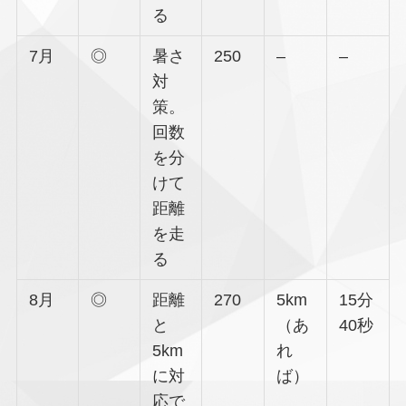
る
7月
◎
暑さ
250
–
–
対
策。
回数
を分
けて
距離
を走
る
8月
◎
距離
270
5km
15分
と
（あ
40秒
5km
れ
に対
ば）
応で