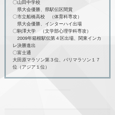
〇山田中学校
県大会優勝、県駅伝区間賞
〇市立船橋高校 （体育科専攻）
県大会優勝、インターハイ出場
〇駒澤大学 （文学部心理学科専攻）
2009年箱根駅伝第４区出場、関東インカ
レ決勝進出
〇富士通
大田原マラソン第３位、パリマラソン１７
位（アジア１位）