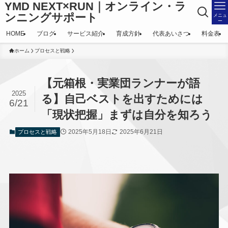
YMD NEXT×RUN｜オンライン・ラ
ンニングサポート
メニュ
ー
HOME
ブログ
サービス紹介
育成方針
代表あいさつ
料金表
ホーム
プロセスと戦略
【元箱根・実業団ランナーが語
2025
る】自己ベストを出すためには
6/21
「現状把握」まずは自分を知ろう
2025年5月18日
2025年6月21日
プロセスと戦略