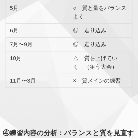
5月
○ 質と量をバランス
よく
6月
◎ 走り込み
7月〜9月
◎ 走り込み
10月
△ 質を上げてい
く （狙う大会）
11月〜3月
× 質メインの練習
④練習内容の分析：バランスと質を見直す