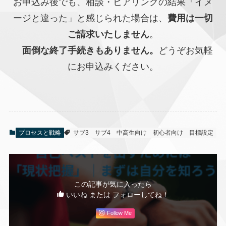
お申込み後でも、相談・ヒアリングの結果「イメ
ージと違った」と感じられた場合は、
費用は一切
ご請求いたしません
。
面倒な終了手続きもありません。
どうぞお気軽
にお申込みください。
プロセスと戦略
サブ3
サブ4
中高生向け
初心者向け
目標設定
この記事が気に入ったら
いいね または フォローしてね！
Follow Me