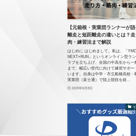
【元箱根・実業団ランナーが語
離走と短距離走の違いとは？走
肉・練習法まで解説
はじめに はじめまして。私は、「YM
NEXT×RUN」というオンライン型ラ
ラブを立ち上げ、全国の中高生から一
まで、幅広い世代に向けて練習サポー
います。自身は中学・市立船橋高校・
実業団（富士通）で陸上競技を経...
2025年6月8日