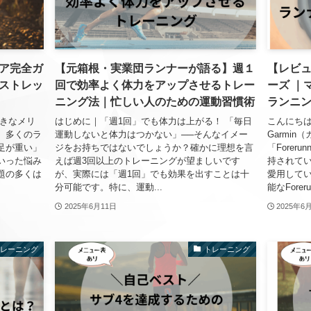
ア完全ガ
【元箱根・実業団ランナーが語る】週１
【レビュー
ストレッ
回で効率よく体力をアップさせるトレー
ーズ ｜
ニング法｜忙しい人のための運動習慣術
ランニ
大きなメリ
はじめに｜「週1回」でも体力は上がる！ 「毎日
こんにちは
、多くのラ
運動しないと体力はつかない」──そんなイメー
Garmi
足が重い」
ジをお持ちではないでしょうか？確かに理想を言
「Forer
いった悩み
えば週3回以上のトレーニングが望ましいです
持されて
題の多くは
が、実際には「週1回」でも効果を出すことは十
愛用している
分可能です。特に、運動...
能なForeru
2025年6月11日
2025年6
トレーニング
トレーニング