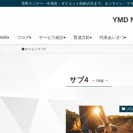
市民ランナー・中高生・ダイエット目的の方まで。オンライン・マ
YMD
OME
ブログ
サービス紹介
育成方針
代表あいさつ
ホーム
サブ4
サブ4
– tag –
プ