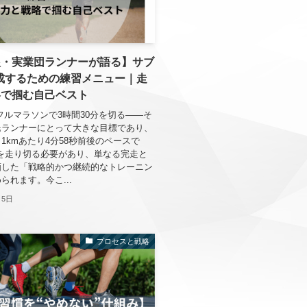
根・実業団ランナーが語る】サブ
達成するための練習メニュー｜走
略で掴む自己ベスト
フルマラソンで3時間30分を切る——そ
民ランナーにとって大きな目標であり、
1kmあたり4分58秒前後のペースで
5kmを走り切る必要があり、単なる完走と
画した「戦略的かつ継続的なトレーニン
られます。今こ...
月5日
プロセスと戦略