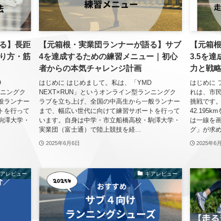
る】長距
【元箱根・実業団ランナーが語る】サブ
【元箱
り方・筋
4を達成するための練習メニュー｜初心
3.5を
者からの本気チャレンジ計画
力と戦
D
はじめに はじめまして。私は、「YMD
はじめに 
ンニングク
NEXT×RUN」というオンライン型ランニングク
れは、市
般ランナー
ラブを立ち上げ、全国の中高生から一般ランナー
挑戦です。
トを行って
まで、幅広い世代に向けて練習サポートを行って
42.19
駒澤大学・
います。自身は中学・市立船橋高校・駒澤大学・
は一線を
実業団（富士通）で陸上競技を経...
グ」が求め
2025年6月6日
2025年6
ギアレビュー
ギアレビュー