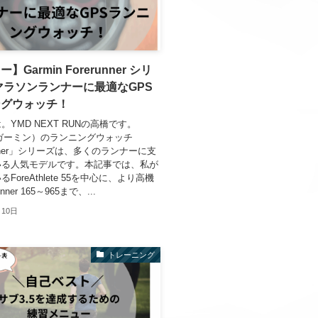
】Garmin Forerunner シリ
マラソンランナーに最適なGPS
ングウォッチ！
。YMD NEXT RUNの高橋です。
n（ガーミン）のランニングウォッチ
unner」シリーズは、多くのランナーに支
いる人気モデルです。本記事では、私が
ForeAthlete 55を中心に、より高機
nner 165～965まで、...
月10日
トレーニング