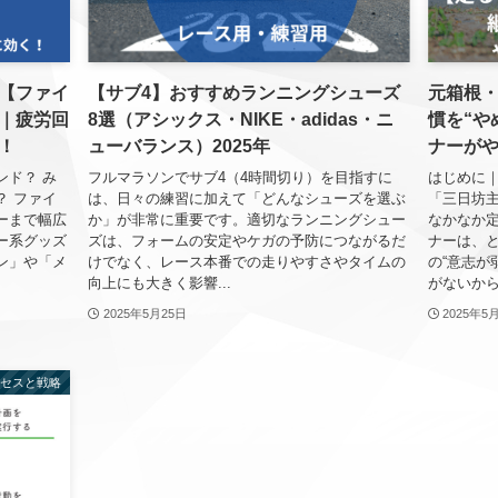
【ファイ
【サブ4】おすすめランニングシューズ
元箱根
｜疲労回
8選（アシックス・NIKE・adidas・ニ
慣を“や
！
ューバランス）2025年
ナーがや
ンド？ み
フルマラソンでサブ4（4時間切り）を目指すに
はじめに
？ ファイ
は、日々の練習に加えて「どんなシューズを選ぶ
「三日坊
ーまで幅広
か」が非常に重要です。適切なランニングシュー
なかなか
ー系グッズ
ズは、フォームの安定やケガの予防につながるだ
ナーは、と
ン」や「メ
けでなく、レース本番での走りやすさやタイムの
の“意志が
向上にも大きく影響...
がないから
2025年5月25日
2025年5
ロセスと戦略