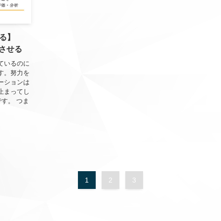
る】
させる
ているのに
す。努力を
ーションは
止まってし
す。 つま
1
2
3