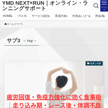
YMD NEXT×RUN｜オンライン・ラ
ンニングサポート
メニュ
ー
HOME
ブログ
サービス紹介
育成方針
代表あいさつ
料金表
ホーム
サブ3
サブ3
– tag –
食事と栄養