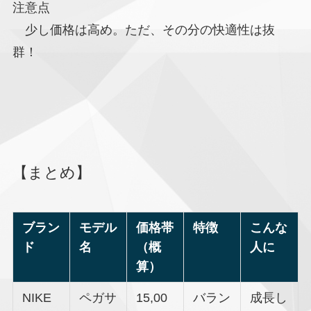
注意点
少し価格は高め。ただ、その分の快適性は抜
群！
【まとめ】
ブラン
モデル
価格帯
特徴
こんな
ド
名
（概
人に
算）
NIKE
ペガサ
15,00
バラン
成長し