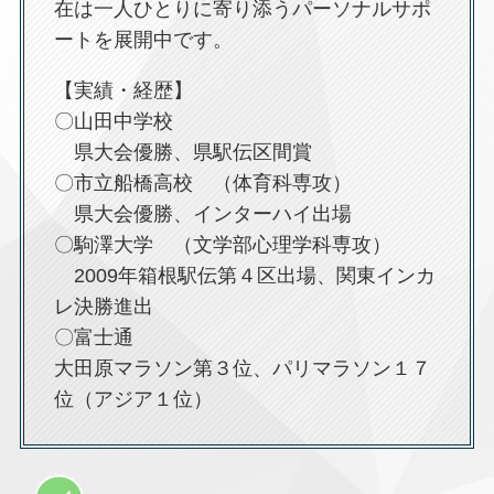
在は一人ひとりに寄り添うパーソナルサポ
ートを展開中です。
【実績・経歴】
〇山田中学校
県大会優勝、県駅伝区間賞
〇市立船橋高校 （体育科専攻）
県大会優勝、インターハイ出場
〇駒澤大学 （文学部心理学科専攻）
2009年箱根駅伝第４区出場、関東インカ
レ決勝進出
〇富士通
大田原マラソン第３位、パリマラソン１７
位（アジア１位）