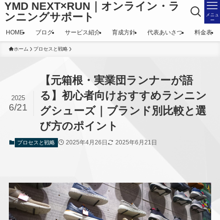
YMD NEXT×RUN｜オンライン・ラ
ンニングサポート
メニュ
ー
HOME
ブログ
サービス紹介
育成方針
代表あいさつ
料金表
ホーム
プロセスと戦略
【元箱根・実業団ランナーが語
る】初心者向けおすすめランニン
2025
6/21
グシューズ｜ブランド別比較と選
び方のポイント
2025年4月26日
2025年6月21日
プロセスと戦略