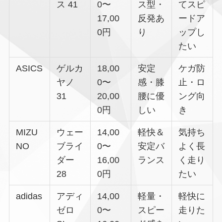
ス 41
0〜
ス型・
てスピ
17,00
反発あ
ードア
0円
り
ップし
たい
ASICS
ゲルカ
18,00
安定
ケガ防
ヤノ
0〜
感・膝
止・ロ
31
20,00
腰に優
ング向
0円
しい
き
MIZU
ウェー
14,00
軽快＆
気持ち
NO
ブライ
0〜
安定バ
よく長
ダー
16,00
ランス
く走り
28
0円
たい
adidas
アディ
14,00
軽量・
軽快に
ゼロ
0〜
スピー
走りた